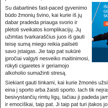
Su dabartinės fast-paced gyvenimo
būdo žmonių švino, kai kurie iš jų
dabar pradeda priauga svorio ir
plėtoti sveikatos komplikacijų. Jų
užimtas tvarkaraščius juos iš gauti
teisę sumą miego reikia pailsėti
savo įstaigas. Jie taip pat sukūrė
įpročiai valgyti nesveiko maitinimosi,
rūkyti cigaretes ir geriamojo
alkoholio sumažinti stresą.
Siekiant gauti tinkami, kai kurie žmonės užsii
eina į sporto arba žaisti sporto. Iach tik neį
besivystančių rimtų ligų, tačiau ji padeda jam
ir emociškai, taip pat. Ji taip pat turi įtakos j