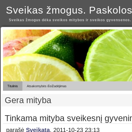
Sveikas žmogus. Paskolos
Sveikas žmogus dėka sveikos mitybos ir sveikos gyvensenos.
Titulinis
Atsakomybės išsižadėjimas
Gera mityba
Tinkama mityba sveikesnį gyven
parašė
Sveikata
, 2011-10-23 23:13