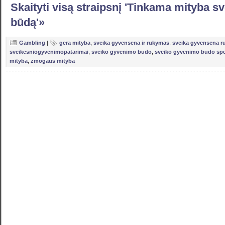
Skaityti visą straipsnį 'Tinkama mityba 
būdą'»
Gambling
|
gera mityba
,
sveika gyvensena ir rukymas
,
sveika gyvensena 
sveikesniogyvenimopatarimai
,
sveiko gyvenimo budo
,
sveiko gyvenimo budo spec
mityba
,
zmogaus mityba