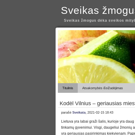
Sveikas žmogu
Sveikas žmogus dėka sveikos mityb
Titulinis
Atsakomybės išsižadėjimas
Kodėl Vilnius – geriausias mie
parašė
Sveikata
, 2021-02-15 18:43
Lietuva yra labai graži šalis, kurioje yra dau
tinkamų gyvenimui. Visgi, daugeliui žmonių a
yra geriausias pasirinkimas kiekvienam. Papr