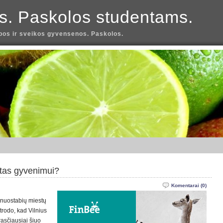
s. Paskolos studentams.
os ir sveikos gyvensenos. Paskolos.
stas gyvenimui?
Komentarai (0)
g nuostabių miestų
trodo, kad Vilnius
asčiausiai šiuo