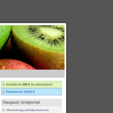
Kreditas iki
300 €
be pabrangimo!
Paskolos iki 10000 €
Naujausi straipsniai
Infraraudonųjų spindulių tiesintuvas