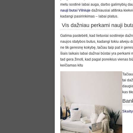
metu sostinė labai auga, darbo galimybių da
nauji butai Vilniuje
dažniausiai atitinka kiekv
kadangi pasirinkimas – labai platus.
Vis dažniau perkami nauji but
Galima pastebėti, kad lietuviai sostinėje dažn
naujos statybos butus, kadangi tokiu atveju 
ne tik geresnę kokybę, tačiau taip pat ir geres
šiais laikais labai dažnai būstai yra perkami
tad gera žinoti, kad pagal poreikius vienas bū
keičiamas kitu
Tačiau
tai da
daugiau
kas tik
Bank
Skaity