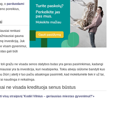
ug, o
parduodami
ieno poreikius,
ai
iausiai renkasi
dažniausiai gauna
nę investiciją. Juk
 ne visam gyvenimui,
stas gali būti
 toli gražu ne visada senos statybos butas yra geras pasirinkimas, kadangi
žniausiai yra ta investicija, kuri neatsiperka. Tokiu atveju siūlome bandyti kuo
 žiūri į ateitį ir tuo pačiu atsakingai pasirinkti, kad mokėtumėte tiek ir už tai,
rai naudinga ir reikalinga.
ai ne visada kredituoja senus būstus
ti visą straipsnį 'Kodėl Vilnius – geriausias miestas gyvenimui?'»