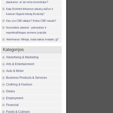
plaukams: ar tai verta investicijos?
Kaip išsirinkti tinkamus plaukų dažus ir
kaskart išgauti tobulą išvaizdą?
Kas yra CBD aliejus? Kokia CBD nauda?
Nuostabūs plaukai - patrauklus ir
nepriekaištingas asmens įvaizdis
Veterinaras Vilniuje, kada laikas kreiptis į jį?
Kategorijos
Advertising & Marketing
Arts & Entertainment
Auto & Motor
Business Products & Services
Clothing & Fashion
Dietos
Employment
Financial
Foods & Culinary