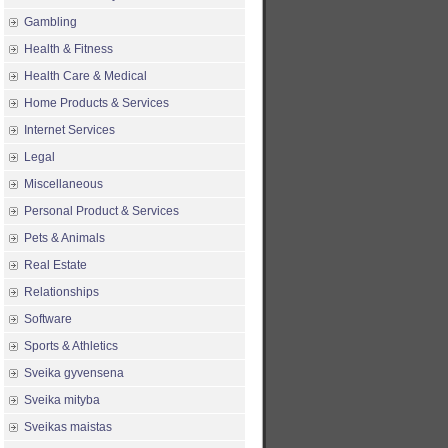
Gambling
Health & Fitness
Health Care & Medical
Home Products & Services
Internet Services
Legal
Miscellaneous
Personal Product & Services
Pets & Animals
Real Estate
Relationships
Software
Sports & Athletics
Sveika gyvensena
Sveika mityba
Sveikas maistas