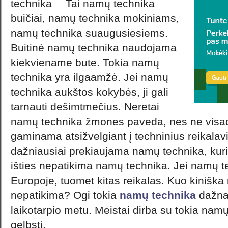
Tai namų technika
buičiai, namų technika mokiniams,
namų technika suaugusiesiems.
Buitinė namų technika naudojama
kiekviename bute. Tokia namų
technika yra ilgaamžė. Jei namų
technika aukštos kokybės, ji gali
tarnauti dešimtmečius. Neretai
namų technika žmones paveda, nes ne visa
gaminama atsižvelgiant į techninius reikalav
dažniausiai prekiaujama namų technika, kuri 
išties nepatikima namų technika. Jei namų 
Europoje, tuomet kitas reikalas. Kuo kinišk
nepatikima? Ogi tokia
namų technika
dažnai
laikotarpio metu. Meistai dirba su tokia nam
gelbsti.