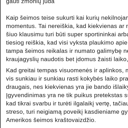
gauti žmonių juda
Kaip šeimos teise sukurti kai kurių nekilnoja
momentus. Tai nereiškia, kad kiekvienas ar 
šiuo klausimu turi būti super sportininkai arba
tiesiog reiškia, kad visi vyksta plaukimo api
tampa šeimos reikalas ir numato galimybę ne t
kraujagyslių naudotis bet įdomus žaisti laiko
Kad greitai tempas visuomenės ir aplinkos,
vis sunkiau ir sunkiau rasti kokybės laiko pra
draugais, nes kiekvienas yra jie bando išlaiky
Įgyvendinimas yra ne tik puikus pretekstas sul
kad tikrai svarbu ir turėti ilgalaikį vertę, tači
streso, turi neigiamą poveikį kasdieniame gy
Amerikos šeimos kraštovaizdžio.