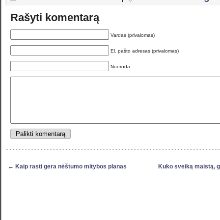
Rašyti komentarą
Vardas (privalomas)
El. pašto adresas (privalomas)
Nuoroda
←
Kaip rasti gera nėštumo mitybos planas
Kuko sveiką maistą, g