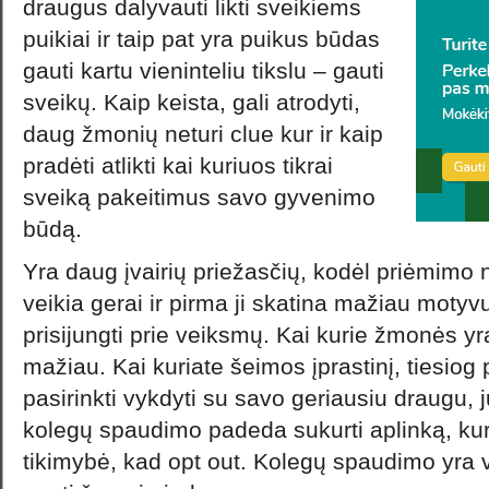
draugus dalyvauti likti sveikiems
puikiai ir taip pat yra puikus būdas
gauti kartu vieninteliu tikslu – gauti
sveikų. Kaip keista, gali atrodyti,
daug žmonių neturi clue kur ir kaip
pradėti atlikti kai kuriuos tikrai
sveiką pakeitimus savo gyvenimo
būdą.
Yra daug įvairių priežasčių, kodėl priėmimo 
veikia gerai ir pirma ji skatina mažiau moty
prisijungti prie veiksmų. Kai kurie žmonės yra 
mažiau. Kai kuriate šeimos įprastinį, tiesiog p
pasirinkti vykdyti su savo geriausiu draugu, j
kolegų spaudimo padeda sukurti aplinką, k
tikimybė, kad opt out. Kolegų spaudimo yra 