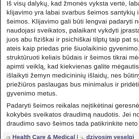
Iš visų dalykų, kad žmonės vyksta vertė, laba
klijavimo yra labai svarbus šeimos santykių ir
šeimos. Klijavimo gali būti lengvai padaryti 
naudojasi sveikatos, palaikant vykdyti įprast
juos abu fiziškai ir psichiškai tilptų taip pat 
ateis kaip priedas prie šiuolaikinio gyvenimo.
struktūruoti keliais būdais ir šeimos tikrai mėg
apimti veiklą, kad kiekvienas galite mėgautis
išlaikyti žemyn medicininių išlaidų, nes būti
priežiūros paslaugas bus minimalus ir pridėt
gyvenimo metus.
Padaryti šeimos reikalas neįtikėtinai geresnė
kokybės sveikatos draudimą naudotis. Jei no
draudimo savo šeimos tada patikrinkite neto 
Health Care & Medical
|
dzivosim veselgi