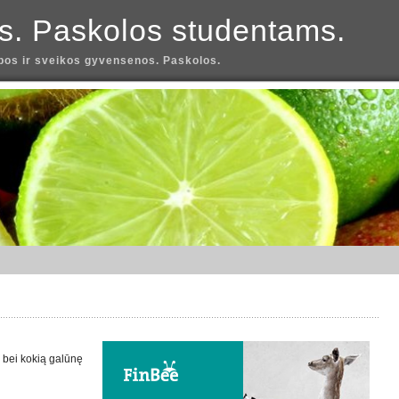
s. Paskolos studentams.
os ir sveikos gyvensenos. Paskolos.
 bei kokią galūnę