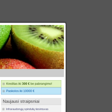
Kreditas iki
300 €
be pabrangimo!
Paskolos iki 10000 €
Naujausi straipsniai
Infraraudonųjų spindulių tiesintuvas