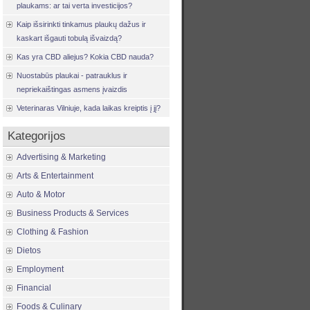
plaukams: ar tai verta investicijos?
Kaip išsirinkti tinkamus plaukų dažus ir
kaskart išgauti tobulą išvaizdą?
Kas yra CBD aliejus? Kokia CBD nauda?
Nuostabūs plaukai - patrauklus ir
nepriekaištingas asmens įvaizdis
Veterinaras Vilniuje, kada laikas kreiptis į jį?
Kategorijos
Advertising & Marketing
Arts & Entertainment
Auto & Motor
Business Products & Services
Clothing & Fashion
Dietos
Employment
Financial
Foods & Culinary