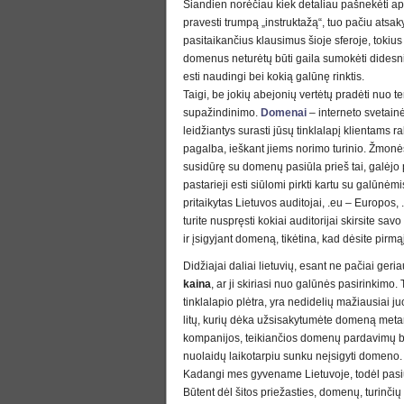
Šiandien norėčiau kiek detaliau pašnekėti a
pravesti trumpą „instruktažą“, tuo pačiu atsak
pasitaikančius klausimus šioje sferoje, tokius
domenus neturėtų būti gaila sumokėti didesni
esti naudingi bei kokią galūnę rinktis.
Taigi, be jokių abejonių vertėtų pradėti nuo 
supažindinimo.
Domenai
– interneto svetain
leidžiantys surasti jūsų tinklalapį klientams r
pagalba, ieškant jiems norimo turinio. Žmonė
susidūrę su domenų pasiūla prieš tai, galėjo 
pastarieji esti siūlomi pirkti kartu su galūnėmi
pritaikytas Lietuvos auditojai, .eu – Europos,
turite nuspręsti kokiai auditorijai skirsite sa
ir įsigyjant domeną, tikėtina, kad dėsite pirmą
Didžiajai daliai lietuvių, esant ne pačiai geri
kaina
, ar ji skiriasi nuo galūnės pasirinkimo.
tinklalapio plėtra, yra nedidelių mažiausiai j
litų, kurių dėka užsisakytumėte domeną metams
kompanijos, teikiančios domenų pardavimų b
nuolaidų laikotarpiu sunku neįsigyti domeno. 
Kadangi mes gyvename Lietuvoje, todėl pasiūla
Būtent dėl šitos priežasties, domenų, turinčių