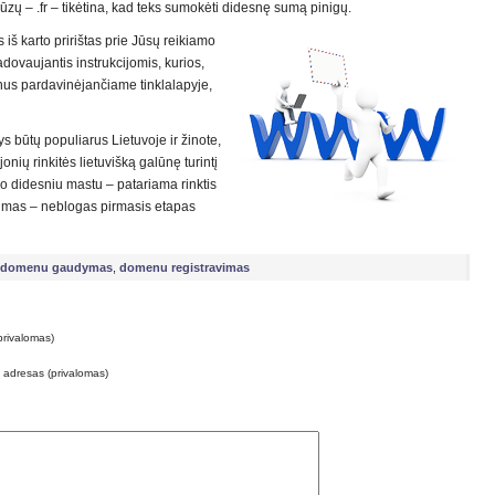
zų – .fr – tikėtina, kad teks sumokėti didesnę sumą pinigų.
iš karto pririštas prie Jūsų reikiamo
vadovaujantis instrukcijomis, kurios,
nus pardavinėjančiame tinklalapyje,
nys būtų populiarus Lietuvoje ir žinote,
jonių rinkitės lietuvišką galūnę turintį
mo didesniu mastu – patariama rinktis
jimas – neblogas pirmasis etapas
domenu gaudymas
,
domenu registravimas
privalomas)
o adresas (privalomas)