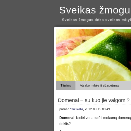
Sveikas žmogu
Sveikas žmogus dėka sveikos mityb
Titulinis
Atsakomybės išsižadėjimas
Domenai – su kuo jie valgomi?
parašė
Sveikata
, 2012-09-15 09:49
Domenai
: kodėl verta turėti mokamą domeną
rinktis?