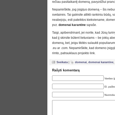
rečiau pasitaikantį domeną, pavyzdžiui prancū
Nepamirškite, jog įsigijus domeną – šis nebus 
svetainės. Tai galėsite atlikti rankiniu būdų, 
neabejoju, esti pateiktos kiekviename, dome
pvz.
domenai karantine
sąraše.
Taigi, apibendrinant, jei norite, kad Jūsų turi
kad jį skirsite būtent lietuviams – be jokių abe
domeną, bet, jeigu tikitės sulaukti populiaru
.eu ar .com. Nepamirškite, kad domeno įsigy
rimto, patrauklaus projekto link.
Sveikata
|
domenai
,
domenai karantine
,
Rašyti komentarą
Vardas (
El. pašt
Nuoroda