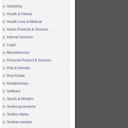
Gambling
Health & Fitness
Health Care & Medical
Home Products & Services
Internet Services
Legal
Miscellaneous
Personal Product & Services
Pets & Animals
Real Estate
Relationships
Software
Sports & Athletics
Sveika gyvensena
Sveika mityba
Sveikas maistas