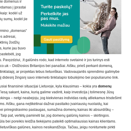
pie domenus ir
ydamas į įprastai
 kaip: kodėl už
ų sumų, kodėl jie
termino „domenas“
ės adresai,
aktinių žodžių
s, kurie jau buvo
pastebėti, jog
s. Pavyzdziui, .lt galūnės rodo, kad interneto svetainė ir jos turinys esti
 .co.uk – Didžiosios Britanijos bei panašiai. Aišku, prieš perkant domeną,
vo tinklalapį, ar projektas tebus lietuviškas. Vadovaujantis sprendimo galimybe
jį didesnį žingsnį savo interneto tinklalapio tobulėjimo bei populiarumo link.
ausiai finansinei situacijai Lietuvoje, kyla klausimas – kokia yra
domenų
 Tiesą sakant, kaina, kurią galime vadinti, kaip investicija į tolimesnę Jūsų
uokinga – netgi neabejoju, jog kiekvienas individas rastų atliekamus trisdešimt
. Aišku, gana neįtikėtinai dažnai pasitaiko įvairiausių nuolaidų, kai
ei priregistravimo paslaugas, sumažina domenų kainas iki absurdiškų –
Taip pat, vertėtų paminėti tai, jog domenų galūnių kainos – skirtingos.
 bei poreikis leidžia tiekėjams pateikti optimaliausias kainas klientams.
 lietuviškas galūnes, kainos nesikandžioja. Tačiau, jeigu norėtumete pirkti